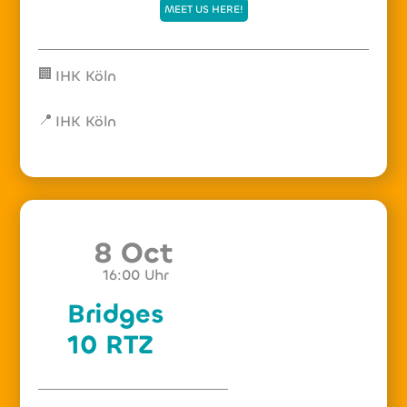
MEET US HERE!
🏢
IHK Köln
📍
IHK Köln
8 Oct
16:00
Uhr
Bridges
10 RTZ