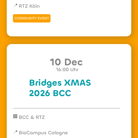
📍
RTZ Köln
COMMUNITY EVENT
10 Dec
16:00
Uhr
Bridges XMAS
2026 BCC
🏢
BCC & RTZ
📍
BioCampus Cologne