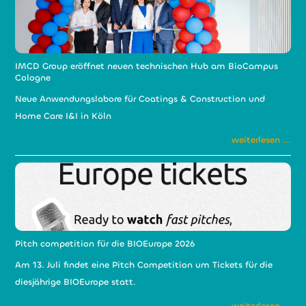
IMCD Group eröffnet neuen technischen Hub am BioCampus
Cologne
Neue Anwendungslabore für Coatings & Construction und
Home Care I&I in Köln
weiterlesen ...
Pitch competition für die BIOEurope 2026
Am 13. Juli findet eine Pitch Competition um Tickets für die
diesjährige BIOEurope statt.
weiterlesen ...