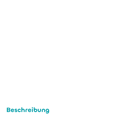
+49 (0) 221 500 576 70
info@rimasys.com
www.rimasys.de
Beschreibung